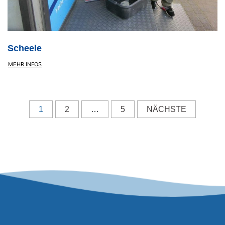
Scheele
MEHR INFOS
Seitennummerierung der Beiträge
1
2
…
5
NÄCHSTE