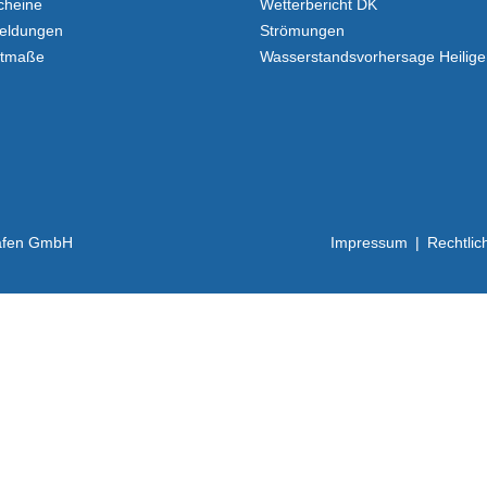
cheine
Wetterbericht DK
eldungen
Strömungen
stmaße
Wasserstands­vorhersage Heilig
hafen GmbH
Impressum
|
Rechtlic