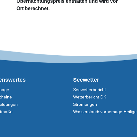
Übernachtungspreis enthalten und wird vor
Ort berechnet.
enswertes
Seewetter
aage
Seewetterbericht
cheine
Wetterbericht DK
eldungen
Strömungen
stmaße
Wasserstands­vorhersage Heilig